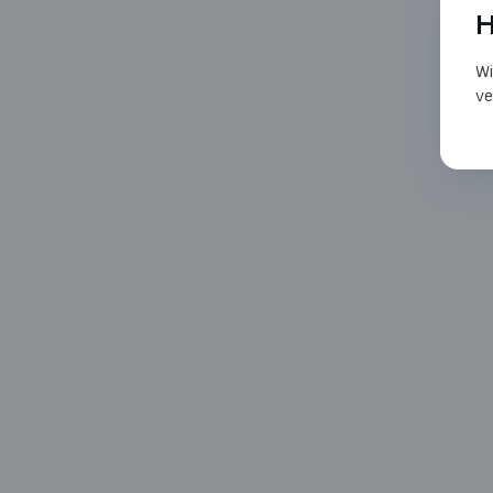
H
Wi
ve